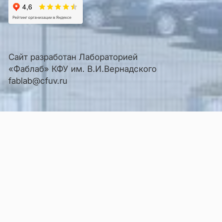
Сайт разработан Лабораторией
«Фаблаб» КФУ им. В.И.Вернадского
fablab@cfuv.ru