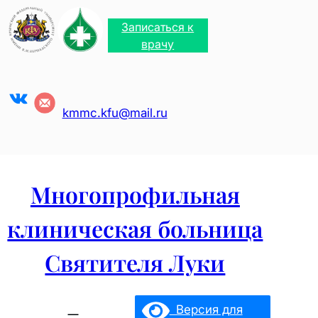
Перейти
к
Записаться к
содержимому
врачу
VK
kmmc.kfu@mail.ru
Многопрофильная
клиническая больница
Святителя Луки
Версия для