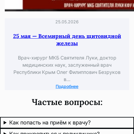
25.05.2026
25 мая — Всемирный день щитовидной
железы
Врач-хирург МКБ Святителя Луки, доктор
медицинских наук, заслуженный врач
Республики Крым Олег Филиппович Безруков
в…
:
Подробнее
25
Частые вопросы:
мая
—
Всемирный
Как попасть на приём к врачу?
день
щитовидной
Как прикрепиться к поликлинике?