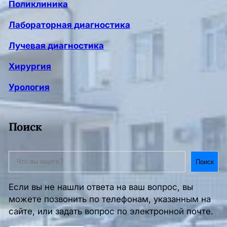
Поликлиника
Лабораторная диагностика
Лучевая диагностика
Хирургия
Урология
Поиск
S
Поиск
e
a
Если вы не нашли ответа на ваш вопрос, вы
r
можете позвонить по телефонам, указанным на
c
сайте, или задать вопрос по электронной почте.
h