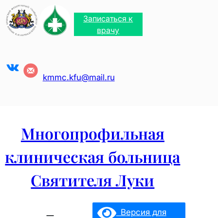
Перейти
к
Записаться к
содержимому
врачу
VK
kmmc.kfu@mail.ru
Многопрофильная
клиническая больница
Святителя Луки
Версия для