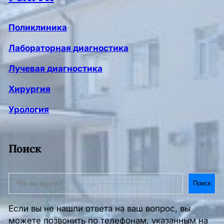
Поликлиника
Лабораторная диагностика
Лучевая диагностика
Хирургия
Урология
Поиск
S
Поиск
e
a
Если вы не нашли ответа на ваш вопрос, вы
r
можете позвонить по телефонам, указанным на