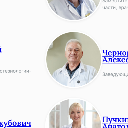
Заместите
части, вра
й
Черно
Алекс
стезиологии-
Заведующи
Пучки
кубович
Анато