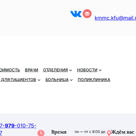
VK
kmmc.kfu@mail.
ОИМОСТЬ
ВРАЧИ
ОТДЕЛЕНИЯ
НОВОСТИ
 ДЛЯ ПАЦИЕНТОВ
БОЛЬНИЦА
ПОЛИКЛИНИКА
7-
979
-010-75-
Время
Ждём вас
пн — пт с 8:00 до
7