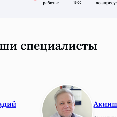
работы:
по адресу:
16:00
ши специалисты
адий
Акинш