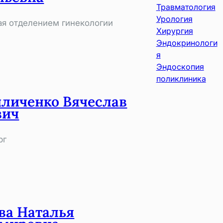
Травматология
Урология
я отделением гинекологии
Хирургия
Эндокринологи
я
Эндоскопия
поликлиника
личенко Вячеслав
вич
рг
ва Наталья