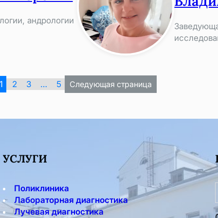
Влади
огии, андрологии
Заведующа
исследова
1
2
3
…
5
Следующая страница
УСЛУГИ
Поликлиника
Лабораторная диагностика
Лучевая диагностика