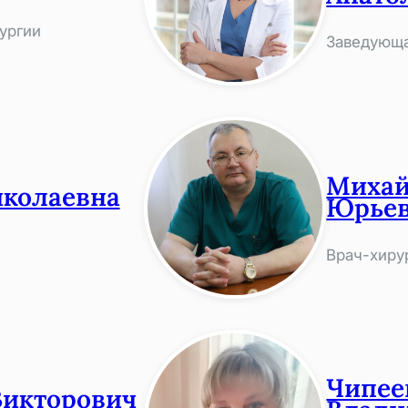
ургии
Заведующа
Михай
иколаевна
Юрье
Врач-хиру
Чипее
Викторович