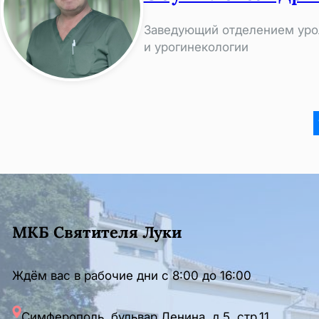
Заведующий отделением урол
и урогинекологии
МКБ Святителя Луки
Ждём вас в рабочие дни с 8:00 до 16:00
Симферополь, бульвар Ленина, д.5, стр.11