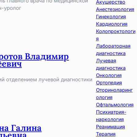
ль главного врача по медицинской
Акушерство
ч-уролог
Анестезиология
Гинекология
Кардиология
Колопроктологи
я
Лабораторная
диагностика
ротов Владимир
Лучевая
еевич
диагностика
Онкология
й отделением лучевой диагностики
Ортопедия
Оториноларинг
ология
Офтальмология
Психиатрия-
наркология
на Галина
Реанимация
льевна
Терапия