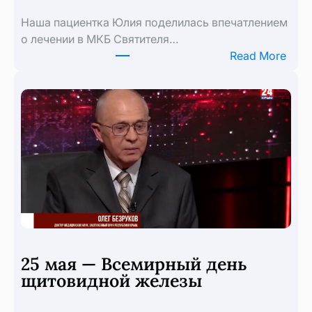
Наша пациентка Юлия поделилась впечатлением
о лечении в МКБ Святителя…
:
Read More
Отз
паци
25 мая — Всемирный день
щитовидной железы