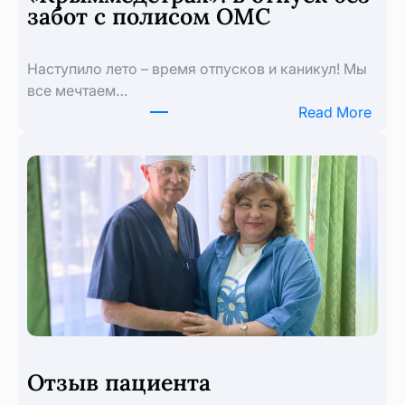
забот с полисом ОМС
Наступило лето – время отпусков и каникул! Мы
все мечтаем…
:
Read More
«Кры
в
отпу
без
забо
с
пол
ОМС
Отзыв пациента