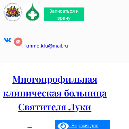
Перейти
к
Записаться к
содержимому
врачу
VK
kmmc.kfu@mail.ru
Многопрофильная
клиническая больница
Святителя Луки
Версия для