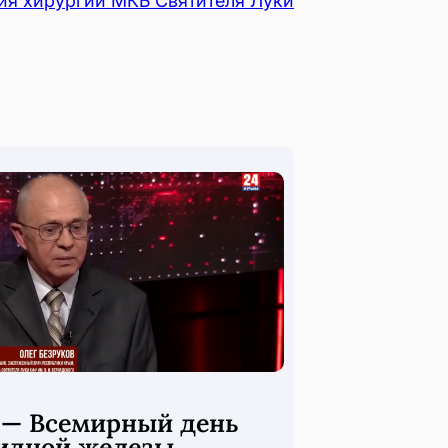
ия хирургии МКБ Святителя Луки
 — Всемирный день
идной железы