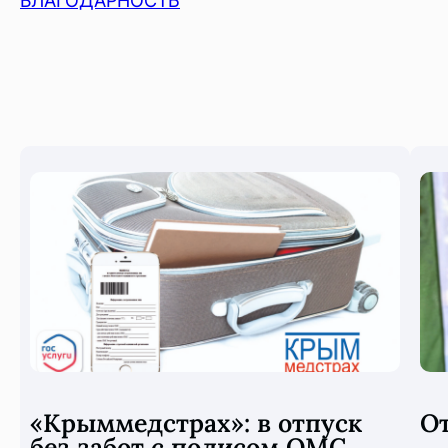
БЛАГОДАРНОСТЬ
«Крыммедстрах»: в отпуск
О
без забот с полисом ОМС