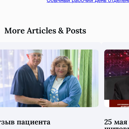
Обычный рабочий день отделен
More Articles & Posts
тзыв пациента
25 мая
щитов