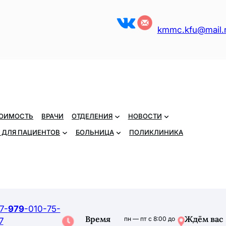
VK
kmmc.kfu@mail.
ОИМОСТЬ
ВРАЧИ
ОТДЕЛЕНИЯ
НОВОСТИ
 ДЛЯ ПАЦИЕНТОВ
БОЛЬНИЦА
ПОЛИКЛИНИКА
7-
979
-010-75-
Время
Ждём вас
пн — пт с 8:00 до
7