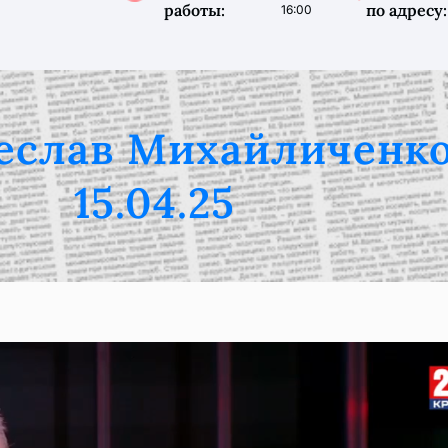
работы:
по адресу:
16:00
еслав Михайличенко
15.04.25