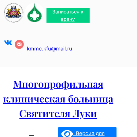
Перейти
к
Записаться к
содержимому
врачу
VK
kmmc.kfu@mail.ru
Многопрофильная
клиническая больница
Святителя Луки
Версия для