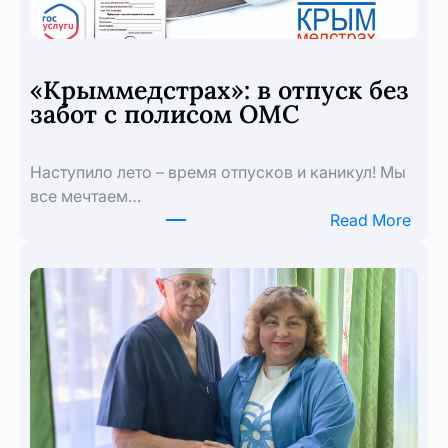
«Крыммедстрах»: в отпуск без
забот с полисом ОМС
Наступило лето – время отпусков и каникул! Мы
все мечтаем…
:
Read More
«Кры
в
отпу
без
забо
с
пол
ОМС