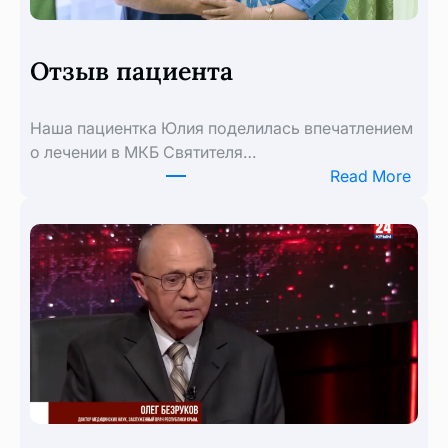
Отзыв пациента
Наша пациентка Юлия поделилась впечатлением
о лечении в МКБ Святителя…
:
Read More
Отз
паци