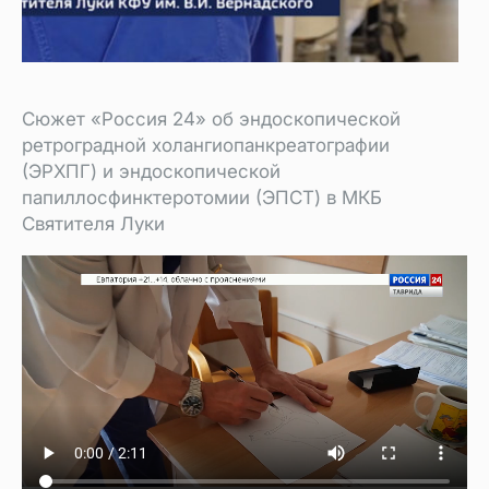
Сюжет «Россия 24» об эндоскопической
ретроградной холангиопанкреатографии
(ЭРХПГ) и эндоскопической
папиллосфинктеротомии (ЭПСТ) в МКБ
Святителя Луки