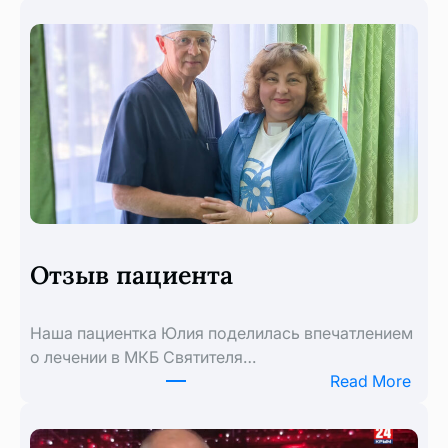
в
отпу
без
забо
с
пол
ОМС
Отзыв пациента
Наша пациентка Юлия поделилась впечатлением
о лечении в МКБ Святителя…
:
Read More
Отз
паци