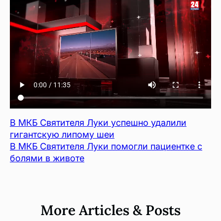
В МКБ Святителя Луки успешно удалили
гигантскую липому шеи
В МКБ Святителя Луки помогли пациентке с
болями в животе
More Articles & Posts