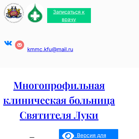
Перейти
к
Записаться к
содержимому
врачу
VK
kmmc.kfu@mail.ru
Многопрофильная
клиническая больница
Святителя Луки
Версия для