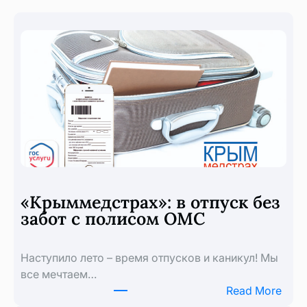
«Крыммедстрах»: в отпуск без
забот с полисом ОМС
Наступило лето – время отпусков и каникул! Мы
все мечтаем…
:
Read More
«Кры